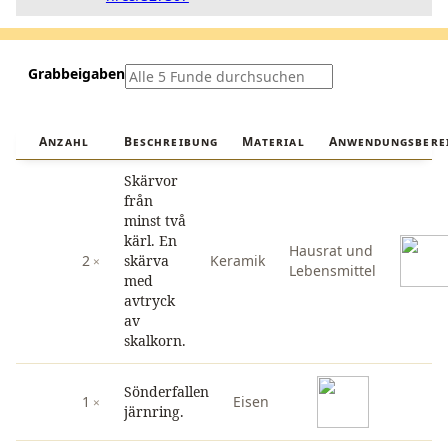
Grabbeigaben
Anzahl
Beschreibung
Material
Anwendungsbere
Skärvor
från
minst två
kärl. En
Hausrat und
2
skärva
Keramik
Lebensmittel
med
avtryck
av
skalkorn.
Sönderfallen
1
Eisen
järnring.