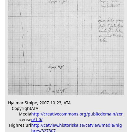
Hjalmar Stolpe, 2007-10-23, ATA
Copyright
ATA
Media
http://creativecommons.org/publicdomain/zer
license
o/1.0/
Highres url
http://catview.historiska.se/catview/media/hig
hres/327307