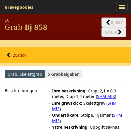
Gravegoodies
1C
Bj 857
Grab
Bj 858
Bj 859
Zurück
Grab, Skelettgrab
5 Grabbeigaben
Beschreibungen
Inre beskrivning:
Grop, 2,1 × 0,9
meter, Djup 1,4 meter (
SHM MIS
)
Inre gravskick:
Skelettgrav (
SHM
MIS
)
Undersökare:
Stolpe, Hjalmar (
SHM
MIS
)
Yttre beskrivning:
Uppgift saknas