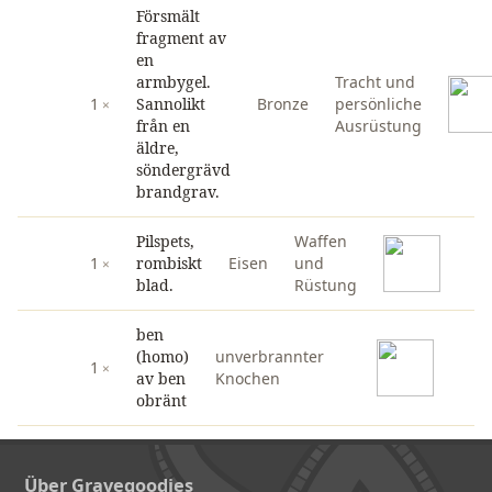
Försmält
fragment av
en
armbygel.
Tracht und
1
Sannolikt
Bronze
persönliche
från en
Ausrüstung
äldre,
söndergrävd
brandgrav.
Pilspets,
Waffen
1
rombiskt
Eisen
und
blad.
Rüstung
ben
(homo)
unverbrannter
1
av ben
Knochen
obränt
Über Gravegoodies