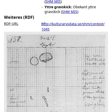
(
SHM MIS
)
Yttre gravskick:
Obekant yttre
gravskick (
SHM MIS
)
Weiteres (RDF)
RDF-URL
http://kulturarvsdata.se/shm/context/
1045