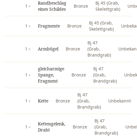
Randbeschlag
Bj 45 (Grab,
1
Bronze
Unb
eines Schildes
Skelettgrab)
Bj 45 (Grab,
1
Fragmente
Bronze
Unbeka
Skelettgrab)
Bj 47
1
Armbügel
Bronze
(Grab,
Unbekan
Brandgrab)
gleicharmige
Bj 47
1
Spange,
Bronze
(Grab,
Unbek
Fragment
Brandgrab)
Bj 47
1
Kette
Bronze
(Grab,
Unbekannt
Brandgrab)
Bj 47
Kettengelenk,
1
Bronze
(Grab,
Unbe
Draht
Brandgrab)