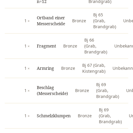
n=12
Brandgrab)
Bj 65
Ortband einer
1
Bronze
(Grab,
Unbe
Messerscheide
Brandgrab)
Bj 66
1
Fragment
Bronze
(Grab,
Unbekan
Brandgrab)
Bj 67 (Grab,
1
Armring
Bronze
Unbekann
Kistengrab)
Bj 69
Beschlag
1
Bronze
(Grab,
Un
(Messerscheide)
Brandgrab)
Bj 69
1
Schmelzklumpen
Bronze
(Grab,
U
Brandgrab)