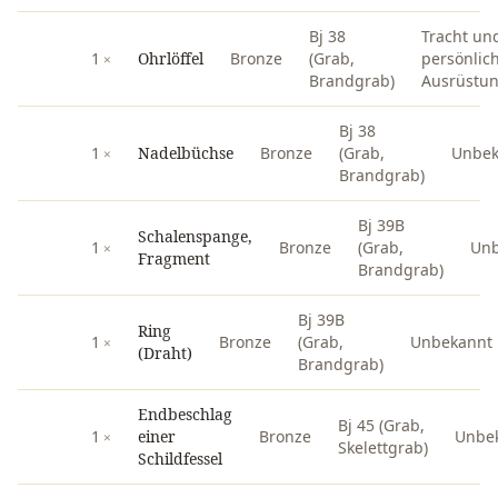
Bj 38
Tracht un
1
Ohrlöffel
Bronze
(Grab,
persönlic
Brandgrab)
Ausrüstu
Bj 38
1
Nadelbüchse
Bronze
(Grab,
Unbek
Brandgrab)
Bj 39B
Schalenspange,
1
Bronze
(Grab,
Unb
Fragment
Brandgrab)
Bj 39B
Ring
1
Bronze
(Grab,
Unbekannt
(Draht)
Brandgrab)
Endbeschlag
Bj 45 (Grab,
1
einer
Bronze
Unbe
Skelettgrab)
Schildfessel