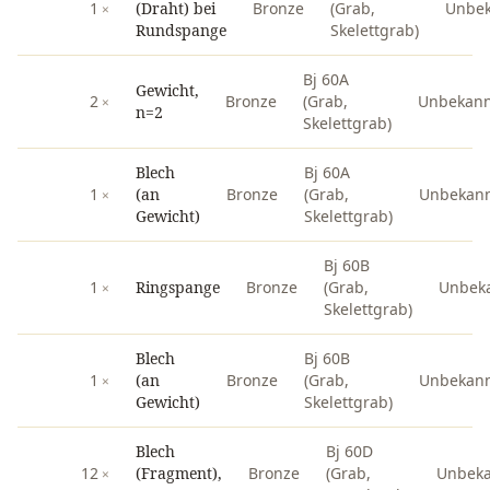
1
(Draht) bei
Bronze
(Grab,
Unbe
Rundspange
Skelettgrab)
Bj 60A
Gewicht,
2
Bronze
(Grab,
Unbekann
n=2
Skelettgrab)
Blech
Bj 60A
1
(an
Bronze
(Grab,
Unbekan
Gewicht)
Skelettgrab)
Bj 60B
1
Ringspange
Bronze
(Grab,
Unbek
Skelettgrab)
Blech
Bj 60B
1
(an
Bronze
(Grab,
Unbekan
Gewicht)
Skelettgrab)
Blech
Bj 60D
12
(Fragment),
Bronze
(Grab,
Unbek