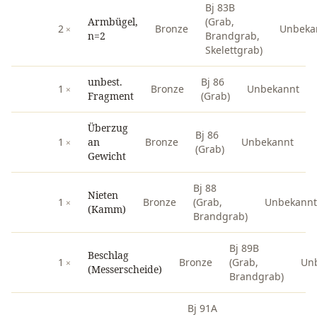
Bj 83B
Armbügel,
(Grab,
2
Bronze
Unbeka
n=2
Brandgrab,
Skelettgrab)
unbest.
Bj 86
1
Bronze
Unbekannt
Fragment
(Grab)
Überzug
Bj 86
1
an
Bronze
Unbekannt
(Grab)
Gewicht
Bj 88
Nieten
1
Bronze
(Grab,
Unbekannt
(Kamm)
Brandgrab)
Bj 89B
Beschlag
1
Bronze
(Grab,
Un
(Messerscheide)
Brandgrab)
Bj 91A