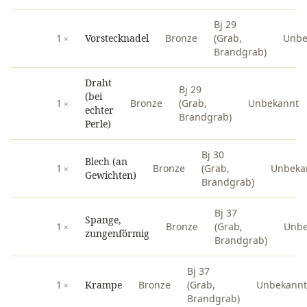
Bj 29
1
Vorstecknadel
Bronze
(Grab,
Unbe
Brandgrab)
Draht
Bj 29
(bei
1
Bronze
(Grab,
Unbekannt
echter
Brandgrab)
Perle)
Bj 30
Blech (an
1
Bronze
(Grab,
Unbeka
Gewichten)
Brandgrab)
Bj 37
Spange,
1
Bronze
(Grab,
Unbe
zungenförmig
Brandgrab)
Bj 37
1
Krampe
Bronze
(Grab,
Unbekannt
Brandgrab)