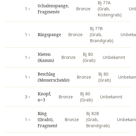
Bj 77A
Schalenspange,
1
Bronze
(Grab,
Un
Fragmente
Kistengrab)
Bj 77B
1
Ringspange
Bronze
(Grab,
Unbeka
Brandgrab)
Nieten
Bj 80
1
Bronze
Unbekannt
(Kamm)
(Grab)
Beschlag
Bj 80
1
Bronze
Unbekan
(Messerscheide)
(Grab)
Knopf,
Bj 80
3
Bronze
Unbekannt
n=3
(Grab)
Ring
Bj 82B
1
(Draht),
Bronze
(Grab,
Unbekan
Fragment
Brandgrab)