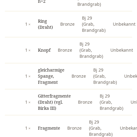
n=2
Brandgrab)
Bj 29
Ring
1
Bronze
(Grab,
Unbekannt
(Draht)
Brandgrab)
Bj 29
1
Knopf
Bronze
(Grab,
Unbekannt
Brandgrab)
gleicharmige
Bj 29
1
Spange,
Bronze
(Grab,
Unbek
Fragment
Brandgrab)
Gitterfragmente
Bj 29
1
(Draht) (vgl.
Bronze
(Grab,
Un
Birka III)
Brandgrab)
Bj 29
1
Fragmente
Bronze
(Grab,
Unbeka
Brandgrab)