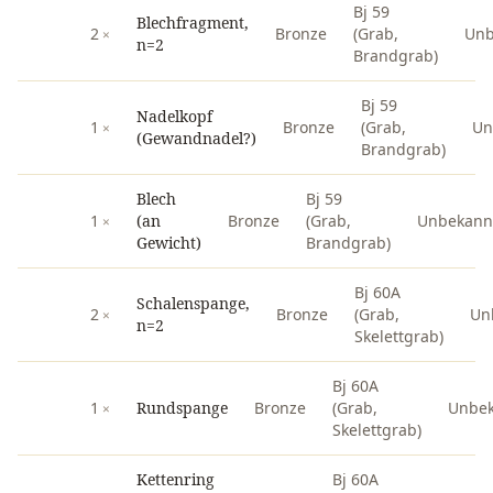
Bj 59
Blechfragment,
2
Bronze
(Grab,
Unb
n=2
Brandgrab)
Bj 59
Nadelkopf
1
Bronze
(Grab,
Un
(Gewandnadel?)
Brandgrab)
Blech
Bj 59
1
(an
Bronze
(Grab,
Unbekann
Gewicht)
Brandgrab)
Bj 60A
Schalenspange,
2
Bronze
(Grab,
Un
n=2
Skelettgrab)
Bj 60A
1
Rundspange
Bronze
(Grab,
Unbe
Skelettgrab)
Kettenring
Bj 60A