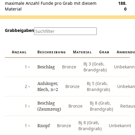
maximale Anzahl Funde pro Grab mit diesem
188.
Material
0
Grabbeigaben
Anzahl
Beschreibung
Material
Grab
Anwendu
Bj 3 (Grab,
1
Beschlag
Bronze
Unbekann
Brandgrab)
Anhänger,
Bj 5 (Grab,
2
Bronze
Unbekan
Blech, n=2
Brandgrab)
Beschlag
Bj 8 (Grab,
1
Bronze
Reitau
(Zaumzeug)
Brandgrab)
Bj 8 (Grab,
1
Knopf
Bronze
Unbekannt
Brandgrab)