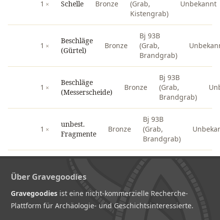
1
Schelle
Bronze
(Grab,
Unbekannt
Kistengrab)
Bj 93B
Beschläge
1
Bronze
(Grab,
Unbekan
(Gürtel)
Brandgrab)
Bj 93B
Beschläge
1
Bronze
(Grab,
Un
(Messerscheide)
Brandgrab)
Bj 93B
unbest.
1
Bronze
(Grab,
Unbeka
Fragmente
Brandgrab)
Über Gravegoodies
Gravegoodies
ist eine nicht-kommerzielle Recherche-
Plattform für Archäologie- und Geschichtsinteressierte.