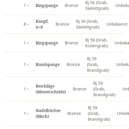
Bj 56 (Grab,
1
Ringspange
Bronze
Unbek
Skelettgrab)
Knopf,
Bj 56 (Grab,
8
Bronze
Unbekannt
n=8
Skelettgrab)
Bj 58 (Grab,
1
Ringspange
Bronze
Unbeka
Kistengrab)
Bj 59
1
Rundspange
Bronze
(Grab,
Unbek
Brandgrab)
Bj 59
Beschläge
1
Bronze
(Grab,
Un
(Messerscheide)
Brandgrab)
Bj 59
Nadelbüchse
1
Bronze
(Grab,
Unbek
(Blech)
Brandgrab)