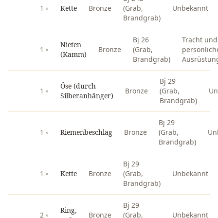
1
Kette
Bronze
(Grab,
Unbekannt
Brandgrab)
Bj 26
Tracht und
Nieten
1
Bronze
(Grab,
persönlich
(Kamm)
Brandgrab)
Ausrüstun
Bj 29
Öse (durch
1
Bronze
(Grab,
Un
Silberanhänger)
Brandgrab)
Bj 29
1
Riemenbeschlag
Bronze
(Grab,
Un
Brandgrab)
Bj 29
1
Kette
Bronze
(Grab,
Unbekannt
Brandgrab)
Bj 29
Ring,
2
Bronze
(Grab,
Unbekannt