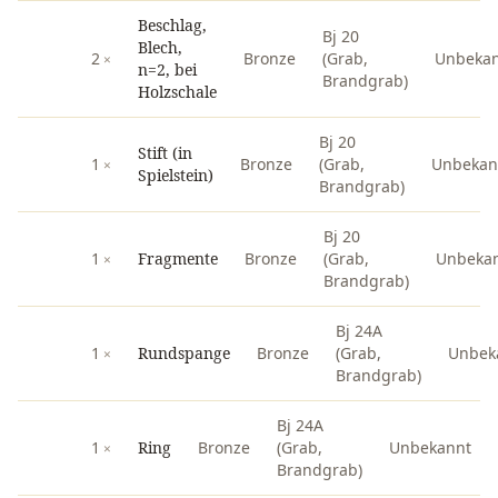
Beschlag,
Bj 20
Blech,
2
Bronze
(Grab,
Unbeka
n=2, bei
Brandgrab)
Holzschale
Bj 20
Stift (in
1
Bronze
(Grab,
Unbekan
Spielstein)
Brandgrab)
Bj 20
1
Fragmente
Bronze
(Grab,
Unbeka
Brandgrab)
Bj 24A
1
Rundspange
Bronze
(Grab,
Unbek
Brandgrab)
Bj 24A
1
Ring
Bronze
(Grab,
Unbekannt
Brandgrab)