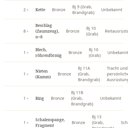
Bj 9 (Grab,
2
Kette
Bronze
Unbekannt
Brandgrab)
Beschlag
Bj 10
8
(Zaumzeug),
Bronze
Reitausrüst
(Grab)
n=8
Blech,
Bj 10
1
Bronze
Unbekann
röhrenförmig
(Grab)
Bj 11A
Tracht und
Nieten
1
Bronze
(Grab,
persönlich
(Kamm)
Brandgrab)
Ausrüstun
Bj 11B
1
Ring
Bronze
(Grab,
Unbekannt
Brandgrab)
Bj 13
Schalenspange,
1
Bronze
(Grab,
Sc
Fragment