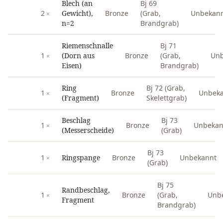
Blech (an
Bj 69
2
Gewicht),
Bronze
(Grab,
Unbekan
n=2
Brandgrab)
Riemenschnalle
Bj 71
1
(Dorn aus
Bronze
(Grab,
Unb
Eisen)
Brandgrab)
Ring
Bj 72 (Grab,
1
Bronze
Unbek
(Fragment)
Skelettgrab)
Beschlag
Bj 73
1
Bronze
Unbekan
(Messerscheide)
(Grab)
Bj 73
1
Ringspange
Bronze
Unbekannt
(Grab)
Bj 75
Randbeschlag,
1
Bronze
(Grab,
Unb
Fragment
Brandgrab)