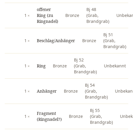
offener
Bj 48
1
Ring (zu
Bronze
(Grab,
Unbeka
Ringnadel)
Brandgrab)
Bj 51
1
Beschlag/Anhänger
Bronze
(Grab,
Brandgrab)
Bj 52
1
Ring
Bronze
(Grab,
Unbekannt
Brandgrab)
Bj 54
1
Anhänger
Bronze
(Grab,
Unbekan
Brandgrab)
Bj 55
Fragment
1
Bronze
(Grab,
Unbek
(Ringnadel?)
Brandgrab)