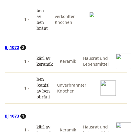
ben
av
verkohlter
1
ben
Knochen
bränt
Bj 1072
2
kärl av
Hausrat und
1
Keramik
keramik
Lebensmittel
ben
(canis)
unverbrannter
1
av ben
Knochen
obränt
Bj 1073
1
kärl av
Hausrat und
1
Keramik