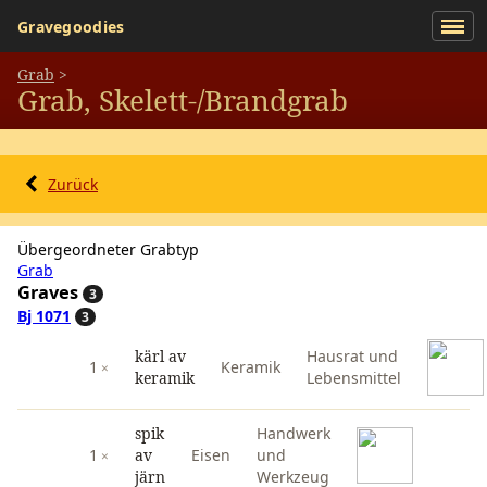
Gravegoodies
Grab
>
Grab, Skelett-/Brandgrab
Zurück
Übergeordneter Grabtyp
Grab
Graves
3
Bj 1071
3
kärl av
Hausrat und
1
Keramik
keramik
Lebensmittel
spik
Handwerk
1
av
Eisen
und
järn
Werkzeug