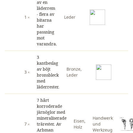
av en
läderrem
- flera av
1
Leder
bitarna
har
passning
mot
varandra.
3
kantbeslag
av böjt
Bronze
,
3
bronsbleck
Leder
med
läderrester.
7 hårt
korroderade
järnöglor med
mineraliserade
Handwerk
Eisen
,
7
trärester. Av
und
Holz
Arbman
Werkzeug