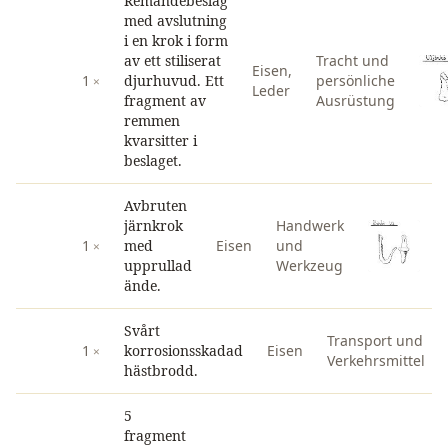
Remändebeslag
med avslutning
i en krok i form
av ett stiliserat
Tracht und
Eisen
,
1
djurhuvud. Ett
persönliche
Leder
fragment av
Ausrüstung
remmen
kvarsitter i
beslaget.
Avbruten
järnkrok
Handwerk
1
med
Eisen
und
upprullad
Werkzeug
ände.
Svårt
Transport und
1
korrosionsskadad
Eisen
Verkehrsmittel
hästbrodd.
5
fragment