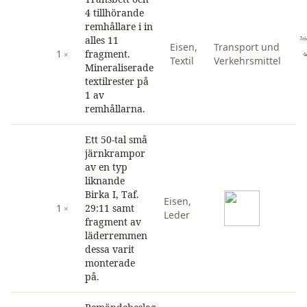
4 tillhörande
remhållare i in
alles 11
Eisen
,
Transport und
1
fragment.
Textil
Verkehrsmittel
Mineraliserade
textilrester på
1 av
remhållarna.
Ett 50-tal små
järnkrampor
av en typ
liknande
Birka I, Taf.
Eisen
,
1
29:11 samt
Leder
fragment av
läderremmen
dessa varit
monterade
på.