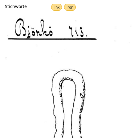
Stichworte
link
iron