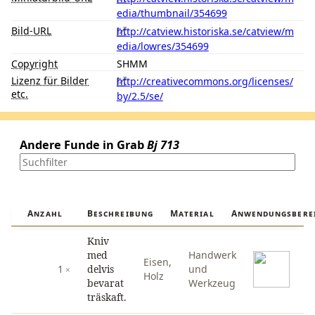
edia/thumbnail/354699
Bild-URL
http://catview.historiska.se/catview/m
edia/lowres/354699
Copyright
SHMM
Lizenz für Bilder
http://creativecommons.org/licenses/
etc.
by/2.5/se/
Andere Funde in Grab
Bj 713
Anzahl
Beschreibung
Material
Anwendungsbere
Kniv
med
Handwerk
Eisen
,
1
delvis
und
Holz
bevarat
Werkzeug
träskaft.