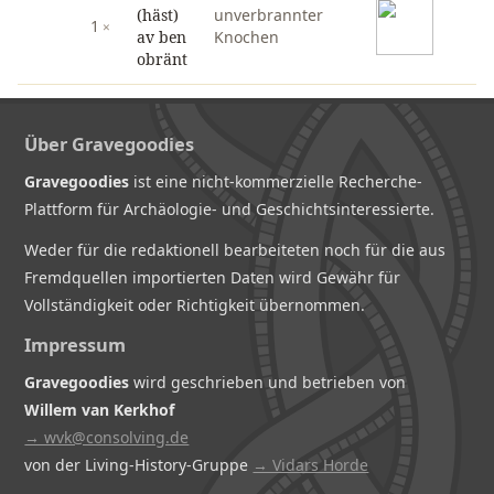
(häst)
unverbrannter
1
av ben
Knochen
obränt
Über Gravegoodies
Gravegoodies
ist eine nicht-kommerzielle Recherche-
Plattform für Archäologie- und Geschichtsinteressierte.
Weder für die redaktionell bearbeiteten noch für die aus
Fremdquellen importierten Daten wird Gewähr für
Vollständigkeit oder Richtigkeit übernommen.
Impressum
Gravegoodies
wird geschrieben und betrieben von
Willem van Kerkhof
→ wvk@consolving.de
von der Living-History-Gruppe
→ Vidars Horde