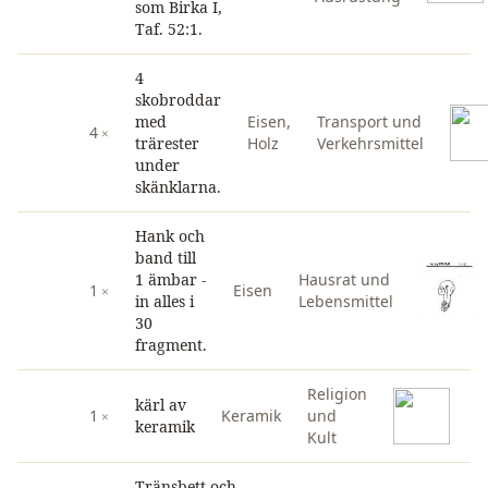
som Birka I,
Taf. 52:1.
4
skobroddar
med
Eisen
,
Transport und
4
trärester
Holz
Verkehrsmittel
under
skänklarna.
Hank och
band till
1 ämbar -
Hausrat und
1
Eisen
in alles i
Lebensmittel
30
fragment.
Religion
kärl av
1
Keramik
und
keramik
Kult
Tränsbett och