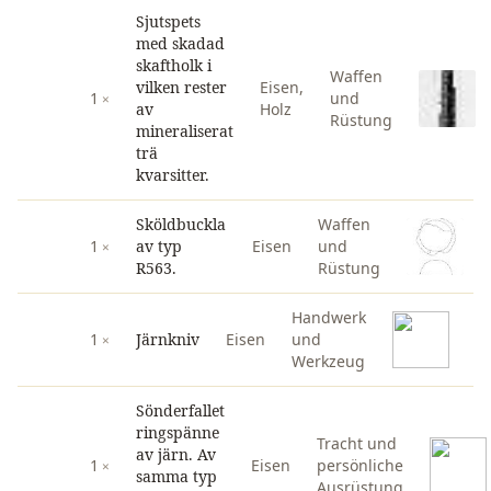
Sjutspets
med skadad
skaftholk i
Waffen
vilken rester
Eisen
,
1
und
av
Holz
Rüstung
mineraliserat
trä
kvarsitter.
Sköldbuckla
Waffen
1
av typ
Eisen
und
R563.
Rüstung
Handwerk
1
Järnkniv
Eisen
und
Werkzeug
Sönderfallet
ringspänne
Tracht und
av järn. Av
1
Eisen
persönliche
samma typ
Ausrüstung