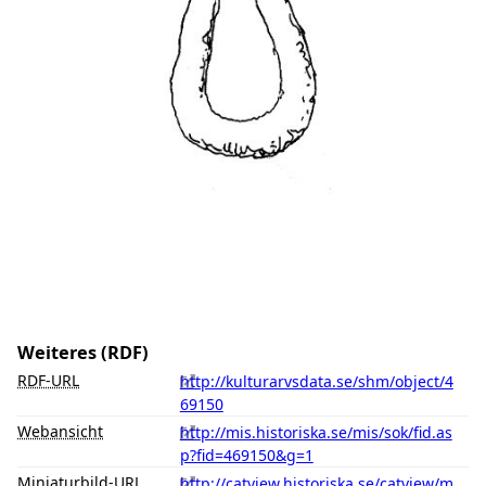
Weiteres (RDF)
RDF-URL
http://kulturarvsdata.se/shm/object/4
69150
Webansicht
http://mis.historiska.se/mis/sok/fid.as
p?fid=469150&g=1
Miniaturbild-URL
http://catview.historiska.se/catview/m