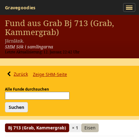
Gravegoodies
Fund aus Grab Bj 713 (Grab,
Kammergrab)
Järnlänk.
SHM Sök i samlingarna
Letzte Aktualisierung: 12. Januar, 22:42 Uhr
Zurück
Zeige SHM-Seite
Alle Funde durchsuchen
Bj 713 (Grab, Kammergrab)
× 1
Eisen