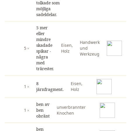
tolkade som
möjliga
sadeldelar.
5 mer
eller
mindre
Handwerk
skadade
Eisen
,
5
und
spikar -
Holz
Werkzeug
några
med
trärester.
8
Eisen
,
1
järnfragment.
Holz
ben av
unverbrannter
1
ben
Knochen
obränt
ben