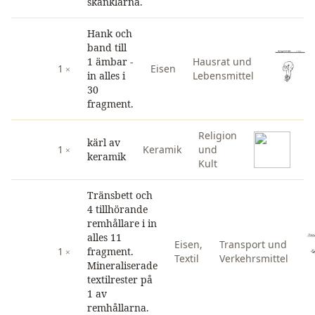
skänklarna.
Hank och
band till
1 ämbar -
Hausrat und
1
Eisen
in alles i
Lebensmittel
30
fragment.
Religion
kärl av
1
Keramik
und
keramik
Kult
Tränsbett och
4 tillhörande
remhållare i in
alles 11
Eisen
,
Transport und
1
fragment.
Textil
Verkehrsmittel
Mineraliserade
textilrester på
1 av
remhållarna.