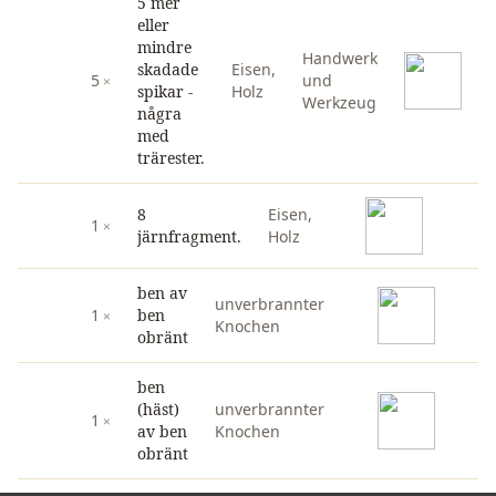
5 mer
eller
mindre
Handwerk
skadade
Eisen
,
5
und
spikar -
Holz
Werkzeug
några
med
trärester.
8
Eisen
,
1
järnfragment.
Holz
ben av
unverbrannter
1
ben
Knochen
obränt
ben
(häst)
unverbrannter
1
av ben
Knochen
obränt