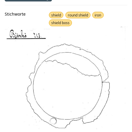
Stichworte
shield
round shield
iron
shield boss