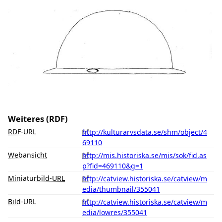
Weiteres (RDF)
RDF-URL
http://kulturarvsdata.se/shm/object/4
69110
Webansicht
http://mis.historiska.se/mis/sok/fid.as
p?fid=469110&g=1
Miniaturbild-URL
http://catview.historiska.se/catview/m
edia/thumbnail/355041
Bild-URL
http://catview.historiska.se/catview/m
edia/lowres/355041