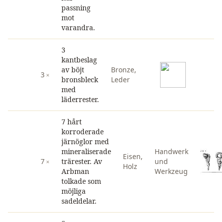
passning
mot
varandra.
3
kantbeslag
av böjt
Bronze
,
3
bronsbleck
Leder
med
läderrester.
7 hårt
korroderade
järnöglor med
mineraliserade
Handwerk
Eisen
,
7
trärester. Av
und
Holz
Arbman
Werkzeug
tolkade som
möjliga
sadeldelar.