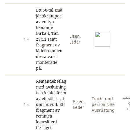
Ett 50-tal små
järnkrampor
av en typ
liknande
Birka I, Taf.
Eisen
,
1
29:11 samt
Leder
fragment av
läderremmen
dessa varit
monterade
på.
Remändebeslag
med avslutning
i en krok i form
av ett stiliserat
Tracht und
Eisen
,
1
djurhuvud. Ett
persönliche
Leder
fragment av
Ausrüstung
remmen
kvarsitter i
beslaget.