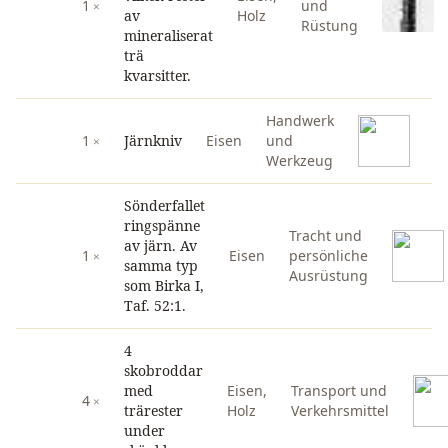
1
und
av
Holz
Rüstung
mineraliserat
trä
kvarsitter.
Handwerk
1
Järnkniv
Eisen
und
Werkzeug
Sönderfallet
ringspänne
Tracht und
av järn. Av
1
Eisen
persönliche
samma typ
Ausrüstung
som Birka I,
Taf. 52:1.
4
skobroddar
med
Eisen
,
Transport und
4
trärester
Holz
Verkehrsmittel
under