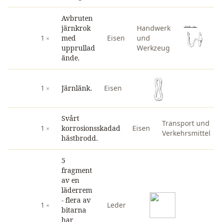
Avbruten
järnkrok
Handwerk
1
med
Eisen
und
upprullad
Werkzeug
ände.
1
Järnlänk.
Eisen
Svårt
Transport und
1
korrosionsskadad
Eisen
Verkehrsmittel
hästbrodd.
5
fragment
av en
läderrem
- flera av
1
Leder
bitarna
har