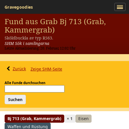
Gravegoodies
Fund aus Grab Bj 713 (Grab,
Kammergrab)
Sköldbuckla av typ R563.
SHM Sök i samlingarna
Letzte Aktualisierung: 20. Februar, 12:02 Uhr
Zurück
Zeige SHM-Seite
Alle Funde durchsuchen
Bj 713 (Grab, Kammergrab)
× 1
Eisen
Waffen und Rüstung