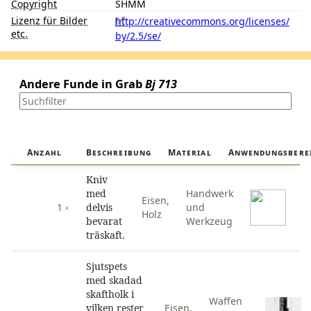
Copyright
SHMM
Lizenz für Bilder
http://creativecommons.org/licenses/
etc.
by/2.5/se/
Andere Funde in Grab
Bj 713
Anzahl
Beschreibung
Material
Anwendungsbere
Kniv
med
Handwerk
Eisen
,
1
delvis
und
Holz
bevarat
Werkzeug
träskaft.
Sjutspets
med skadad
skaftholk i
Waffen
vilken rester
Eisen
,